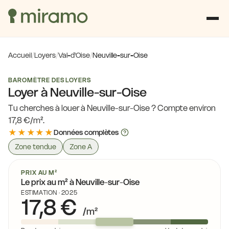
Accueil
/
Loyers
/
Val-d'Oise
/
Neuville-sur-Oise
BAROMÈTRE DES LOYERS
Loyer à Neuville-sur-Oise
Tu cherches à louer à Neuville-sur-Oise ? Compte environ
17,8 €/m².
16,0 €
★★★★★
Données complètes
Zone tendue
Zone A
15,0 €
16,0 €
€
PRIX AU M²
Le prix au m² à Neuville-sur-Oise
15,0 €
ESTIMATION · 2025
17,8 €
16,2 €
/m²
16,2 €
16,4 €
,1 €