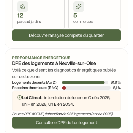
12
5
parcs et jardins
commerces
Découvre l'analyse complète du quartier
PERFORMANCE ÉNERGÉTIQUE
DPE des logements à Neuville-sur-Oise
Voilà ce que disent les diagnostics énergétiques publiés
sur cette zone.
Logements décents (A à D)
91,9 %
Passoires thermiques (E à G)
8,1 %
Loi Climat
: interdiction de louer un G dès 2025,
un F en 2028, un E en 2034.
Source DPE ADEME, échantillon de 935 logements (année 2025).
Consulte le DPE de ton logement