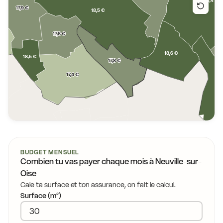
18,4 €
17,9 €
18,5 €
17,8 €
18,6 €
18,5 €
17,8 €
17,4 €
BUDGET MENSUEL
Combien tu vas payer chaque mois à
Neuville-sur-
Oise
Cale ta surface et ton assurance, on fait le calcul.
Surface (m²)