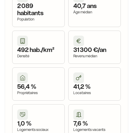
2 089
40,7 ans
habitants
Âge médian
Population
492 hab./km²
31 300 €/an
Densité
Revenu médian
56,4 %
41,2 %
Propriétaires
Locataires
1,0 %
7,6 %
Logements sociaux
Logements vacants