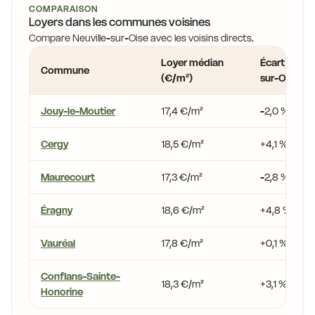
COMPARAISON
Loyers dans les communes voisines
Compare Neuville-sur-Oise avec les voisins directs.
Loyer médian
Écart vs Neu
Commune
(€/m²)
sur-Oise
Jouy-le-Moutier
17,4 €/m²
-2,0 %
Cergy
18,5 €/m²
+4,1 %
Maurecourt
17,3 €/m²
-2,8 %
Éragny
18,6 €/m²
+4,8 %
Vauréal
17,8 €/m²
+0,1 %
Conflans-Sainte-
18,3 €/m²
+3,1 %
Honorine