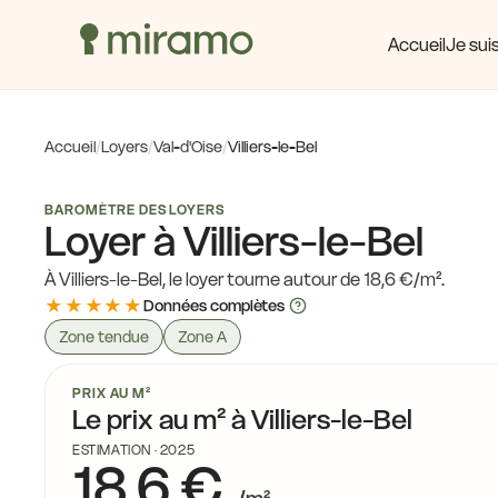
15,7 €
16,3 €
Accueil
Je suis
17,4 €
16,4 €
,7 €
18,1 €
17,4 €
Accueil
/
Loyers
/
Val-d'Oise
/
Villiers-le-Bel
17,8 €
17,8 €
18,4 €
7,9 €
18,5 €
BAROMÈTRE DES LOYERS
Loyer à Villiers-le-Bel
17,8 €
À Villiers-le-Bel, le loyer tourne autour de 18,6 €/m².
18,6 €
18,0 €
18,5 €
17,8 €
★★★★★
Données complètes
17,4 €
Zone tendue
Zone A
19,6 €
PRIX AU M²
Le prix au m² à Villiers-le-Bel
ESTIMATION · 2025
18,6 €
18,7 