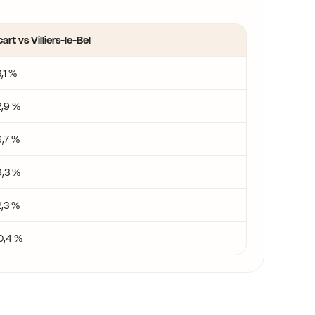
art vs Villiers-le-Bel
,1 %
2,9 %
6,7 %
9,3 %
2,3 %
0,4 %