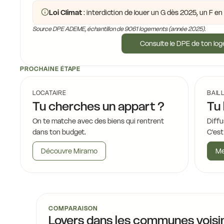
Loi Climat
: interdiction de louer un G dès 2025, un F e
Source DPE ADEME, échantillon de 9061 logements (année 2025).
Consulte le DPE de ton lo
PROCHAINE ÉTAPE
LOCATAIRE
BAIL
Tu cherches un appart ?
Tu 
On te matche avec des biens qui rentrent
Diffu
dans ton budget.
C'est
Découvre Miramo
Me
COMPARAISON
Loyers dans les communes voisi