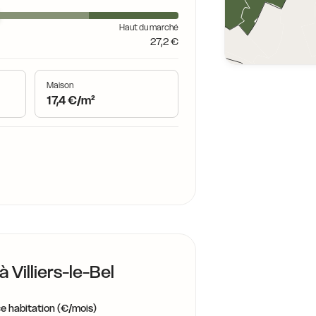
Haut du marché
27,2 €
19,4 €
Maison
17,4 €/m²
19,7 €
 à
Villiers-le-Bel
e habitation (€/mois)