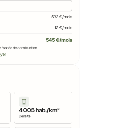
533 €/mois
12 €/mois
545 €/mois
e l'année de construction.
oyer
4 005 hab./km²
Densité