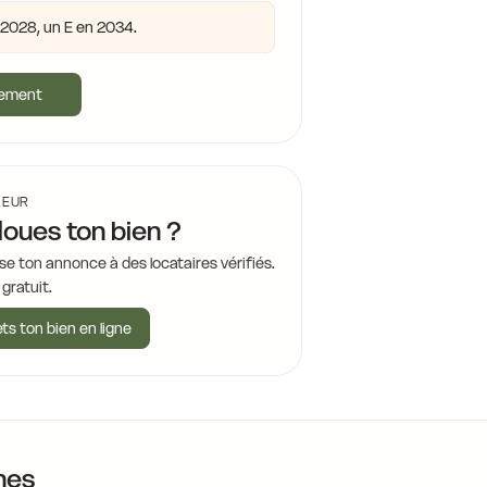
n 2028, un E en 2034.
gement
LEUR
loues ton bien ?
se ton annonce à des locataires vérifiés.
 gratuit.
ts ton bien en ligne
nes