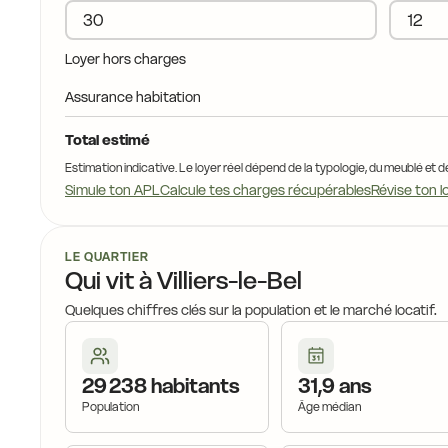
Loyer hors charges
Assurance habitation
Total estimé
Estimation indicative. Le loyer réel dépend de la typologie, du meublé et d
Simule ton APL
Calcule tes charges récupérables
Révise ton l
LE QUARTIER
Qui vit à Villiers-le-Bel
Quelques chiffres clés sur la population et le marché locatif.
29 238 habitants
31,9 ans
Population
Âge médian