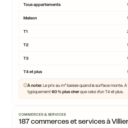
Tous appartements
Maison
T1
T2
T3
T4 et plus
À noter.
Le prix au m² baisse quand la surface monte. À Vil
typiquement
60 % plus cher
que celui d'un T4 et plus.
COMMERCES & SERVICES
187 commerces et services à Villie