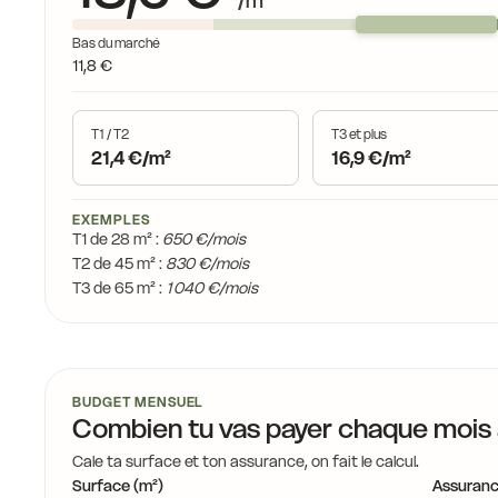
/m²
Bas du marché
11,8 €
T1 / T2
T3 et plus
21,4 €/m²
16,9 €/m²
EXEMPLES
T1 de 28 m² :
650 €/mois
T2 de 45 m² :
830 €/mois
T3 de 65 m² :
1 040 €/mois
BUDGET MENSUEL
Combien tu vas payer chaque mois
Cale ta surface et ton assurance, on fait le calcul.
Surface (m²)
Assuranc