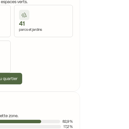
, espaces verts.
41
parcs et jardins
u quartier
cette zone.
82,9 %
17,2 %