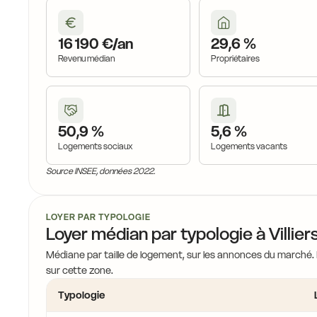
16 190 €/an
29,6 %
Revenu médian
Propriétaires
50,9 %
5,6 %
Logements sociaux
Logements vacants
Source INSEE, données 2022.
LOYER PAR TYPOLOGIE
Loyer médian par typologie à Villier
Médiane par taille de logement, sur les annonces du marché.
sur cette zone.
Typologie