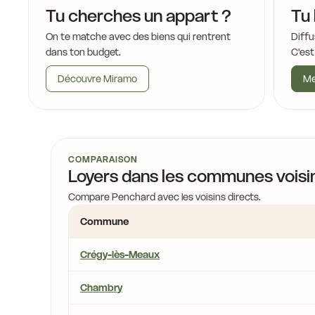
16,4 €
Tu cherches un appart ?
Tu 
On te matche avec des biens qui rentrent
Diffu
dans ton budget.
C'est
15,5 €
14,2 €
Découvre Miramo
Me
15,7 €
14,2 €
16,4 €
14,2 €
COMPARAISON
Loyers dans les communes voisi
14,2 €
Compare Penchard avec les voisins directs.
Commune
14,8 €
Crégy-lès-Meaux
Chambry