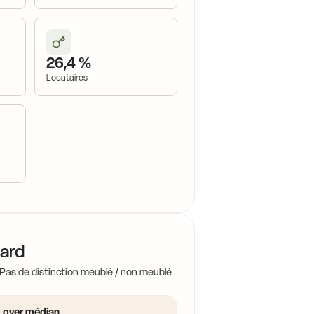
19,1 €
18,8 €
18,6 €
19,2 €
26,4 %
18,9 €
19,0 €
Locataires
18,9 €
17,5 €
17,9 €
16,5 €
18,0 €
hard
17,0 €
 Pas de distinction meublé / non meublé
16,3 €
17,7 €
Loyer médian