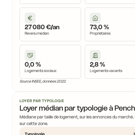
27 080 €/an
73,0 %
19,4 €
Revenu médian
Propriétaires
0,0 %
2,8 %
18,1 €
Logements sociaux
Logements vacants
Source INSEE, données 2022.
LOYER PAR TYPOLOGIE
Loyer médian par typologie à Penc
18,4 €
Médiane par taille de logement, sur les annonces du marché.
sur cette zone.
Typologie