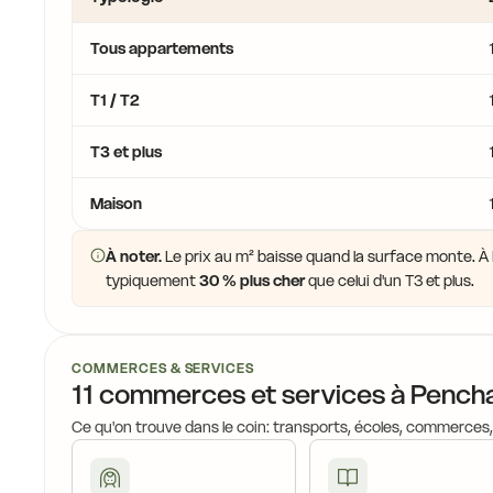
Tous appartements
17,3 €
T1 / T2
T3 et plus
17,3 €
Maison
À noter.
Le prix au m² baisse quand la surface monte. À P
typiquement
30 % plus cher
que celui d'un T3 et plus.
17,1 €
COMMERCES & SERVICES
11 commerces et services à Pench
Ce qu'on trouve dans le coin: transports, écoles, commerces
17,0 €
17,2 €