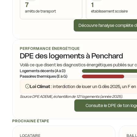
7
1
15,7
arrêts de transport
établissement scolaire
Découvre l'analyse complète d
16,9 €
17,2 €
PERFORMANCE ÉNERGÉTIQUE
16,
DPE des logements à Penchard
17,1 €
Voilà ce que disent les diagnostics énergétiques publiés sur 
Logements décents (A à D)
16,0 €
Passoires thermiques (E à G)
Loi Climat
: interdiction de louer un G dès 2025, un F e
16
16,0 €
16,0 €
Source DPE ADEME, échantillon de 121 logements (année 2025).
Consulte le DPE de ton lo
16,0 €
15,9 €
16
15,5 €
PROCHAINE ÉTAPE
LOCATAIRE
BAIL
14,2 €