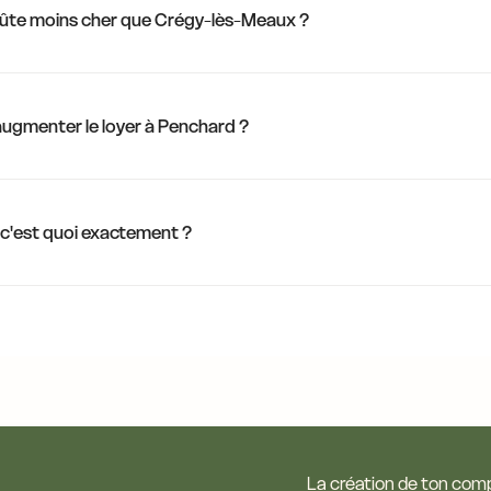
14,9 €
ûte moins cher que Crégy-lès-Meaux ?
14,4 €
14,5 €
d'augmenter le loyer à Penchard ?
13,6 €
,6 €
13,6 €
13,6 €
c'est quoi exactement ?
13,6 €
10,4 €
11,6 €
11,0 €
La création de ton compt