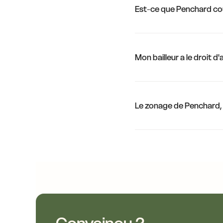
Est-ce que Penchard co
 €
11,0 €
11,0 €
14,5 €
Mon bailleur a le droit 
14,5 €
10,4 €
13
10,4 €
Le zonage de Penchard, 
10,4 €
13,6 €
10,4 €
10,4 €
11,0 €