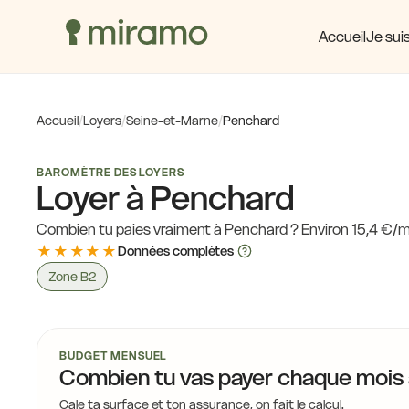
16,3 €
Accueil
Je suis
16,0
Accueil
/
Loyers
/
Seine-et-Marne
/
Penchard
17,4 €
BAROMÈTRE DES LOYERS
Loyer à Penchard
17,4 €
Combien tu paies vraiment à Penchard ? Environ 15,4 €/m
★★★★★
Données complètes
Zone B2
17,4 €
BUDGET MENSUEL
Combien tu vas payer chaque mois
Cale ta surface et ton assurance, on fait le calcul.