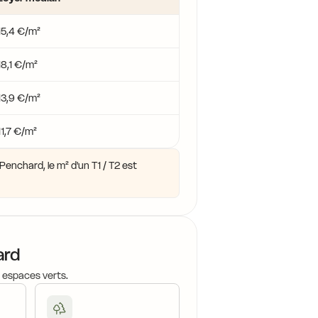
17,0 €
15,4 €/m²
16,6 €
18,1 €/m²
14,4 €
13,9 €/m²
16,4 €
11,7 €/m²
16,9 €
17,2 €
enchard, le m² d'un T1 / T2 est
14,4 €
15,7 €
16,0 €
15,4 €
ard
15,7 €
14,
, espaces verts.
16,0 €
15,7 €
16,0 €