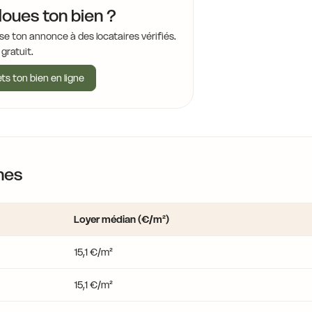
loues ton bien ?
15,3 €
se ton annonce à des locataires vérifiés.
15,5 €
 gratuit.
17,2 €
ts ton bien en ligne
1
15,5 €
15,5 €
nes
15,5 €
15,5 €
Loyer médian (€/m²)
16,4 €
17,8 €
15,1 €/m²
15,5 €
15,1 €/m²