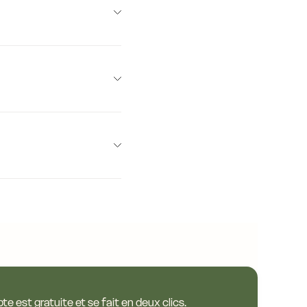
14,0 €
14,0 €
14,0 €
14,0 €
14,0 €
14,0 €
14,0 €
13,6 €
13,7 €
e est gratuite et se fait en deux clics.