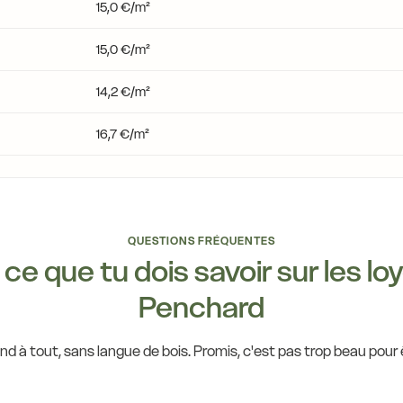
15,0 €/m²
15,0 €/m²
14,2 €/m²
16,7 €/m²
14,0 €
14,5 €
15,7 €
QUESTIONS FRÉQUENTES
14,0 €
14,5 €
ce que tu dois savoir sur les lo
14,5 €
Penchard
14,0 €
14,0 €
d à tout, sans langue de bois. Promis, c'est pas trop beau pour ê
13,6 €
14,0 