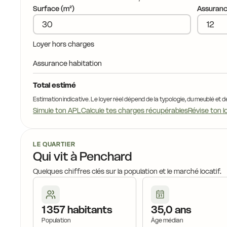
Surface (m²)
Assuranc
17,8 €
Loyer hors charges
Assurance habitation
17,8 €
Total estimé
18
Estimation indicative. Le loyer réel dépend de la typologie, du meublé et d
Simule ton APL
Calcule tes charges récupérables
Révise ton l
LE QUARTIER
18,3 €
Qui vit à Penchard
Quelques chiffres clés sur la population et le marché locatif.
1 357 habitants
35,0 ans
18,8 €
Population
Âge médian
18,6 €