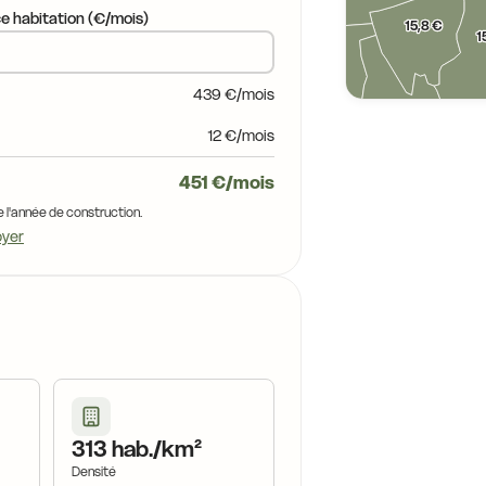
e habitation (€/mois)
15,8 €
1
18,4 €
15,8 €
439 €/mois
15,8 €
12 €/mois
16,7 €
16,7 €
451 €/mois
,4 €
16,7 €
18,3 €
e l'année de construction.
16,7 €
oyer
17,6 €
17,5 €
17,6 €
17,6 €
17,7 €
18,5 €
17,5 €
20,2 €
18,3 €
19,3 €
17,8 €
17,4 €
19,0 €
18,1 €
18,4 €
313 hab./km²
17,4 €
Densité
18,1 €
19,7 €