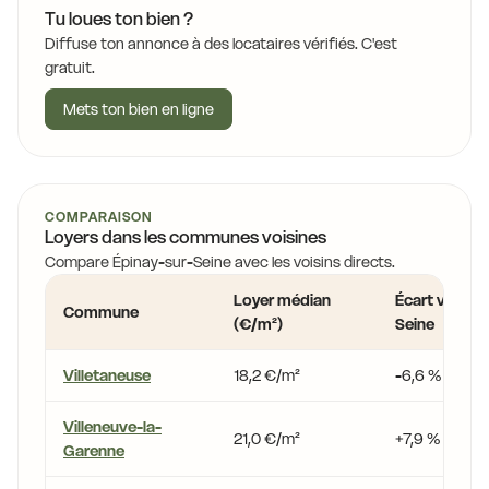
Tu loues ton bien ?
Diffuse ton annonce à des locataires vérifiés. C'est
gratuit.
Mets ton bien en ligne
COMPARAISON
Loyers dans les communes voisines
Compare Épinay-sur-Seine avec les voisins directs.
Loyer médian
Écart vs Épin
Commune
(€/m²)
Seine
Villetaneuse
18,2 €/m²
-6,6 %
Villeneuve-la-
21,0 €/m²
+7,9 %
Garenne