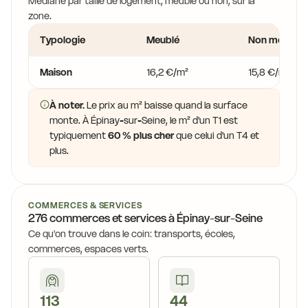
Médiane par taille de logement, meublé ou non, sur la
zone.
Typologie
Meublé
Non meublé
Maison
16,2 €/m²
15,8 €/m²
À noter.
Le prix au m² baisse quand la surface
monte. À Épinay-sur-Seine, le m² d'un T1 est
typiquement
60 % plus cher
que celui d'un T4 et
plus.
COMMERCES & SERVICES
276 commerces et services à Épinay-sur-Seine
Ce qu'on trouve dans le coin: transports, écoles,
commerces, espaces verts.
113
44