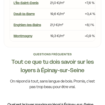
L'Île-Saint-Denis
21,0 €/m²
+7,6 %
Deuil-la-Barre
19,6 €/m²
+0,4 %
Enghien-les-Bains
21,1 €/m²
+8,1 %
Montmagny
19,3 €/m²
-0,9 %
QUESTIONS FRÉQUENTES
Tout ce que tu dois savoir sur les
loyers à Épinay-sur-Seine
On répond à tout, sans langue de bois. Promis, c'est
pas trop beau pour être vrai.
Quel est le loyer maximum légal à Épinay-sur-Seine