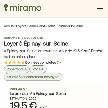
Accueil
/
Loyers
/
Seine-Saint-Denis
/
Épinay-sur-Seine
BAROMÈTRE DES LOYERS
Loyer à Épinay-sur-Seine
À Épinay-sur-Seine, on tourne autour de 19,5 €/m². Repère
où ton bail se place.
★★★★★
Données complètes
Zone tendue
Zone A
Soumis à l'encadrement des loyers
PRIX AU M²
Le prix au m² à Épinay-sur-Seine
ESTIMATION · 2025
19,5 €
/m²