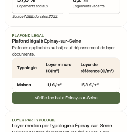
37,0 %
6,2 %
Logements sociaux
Logements vacants
Source INSEE, données 2022.
PLAFOND LÉGAL
Plafond légal à Épinay-sur-Seine
Plafonds applicables au bail, sauf dépassement de loyer
documenté.
Loyer minoré
Loyer de
Loye
Typologie
(€/m²)
référence (€/m²)
(€/
Maison
11,1 €/m²
15,8 €/m²
19,0
Vérifie ton bail à Épinay-sur-Seine
LOYER PAR TYPOLOGIE
Loyer médian par typologie à Épinay-sur-Seine