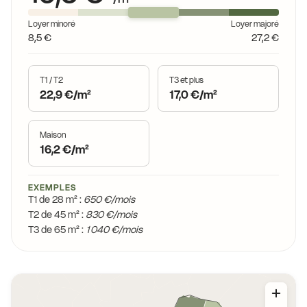
Loyer minoré
Loyer majoré
8,5 €
27,2 €
T1 / T2
T3 et plus
22,9 €/m²
17,0 €/m²
Maison
16,2 €/m²
EXEMPLES
T1 de 28 m² :
650 €/mois
T2 de 45 m² :
830 €/mois
T3 de 65 m² :
1 040 €/mois