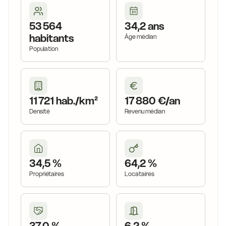
53 564
34,2 ans
habitants
Âge médian
Population
11 721 hab./km²
17 880 €/an
Densité
Revenu médian
34,5 %
64,2 %
Propriétaires
Locataires