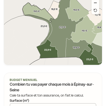
18,2 €
19,0 €
19,5 €
17,7 €
21,0 €
21,0 €
19,4 €
19,1 €
19,8 €
22,9 €
19
23,2 €
21
24,7 €
25,0 €
BUDGET MENSUEL
Combien tu vas payer chaque mois à
Épinay-sur-
22,7 €
Seine
Cale ta surface et ton assurance, on fait le calcul.
Surface (m²)