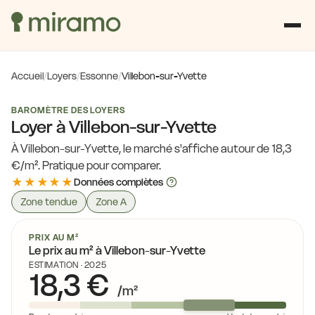
Accueil
/
Loyers
/
Essonne
/
Villebon-sur-Yvette
BAROMÈTRE DES LOYERS
Loyer à Villebon-sur-Yvette
À Villebon-sur-Yvette, le marché s'affiche autour de 18,3
€/m². Pratique pour comparer.
★★★★★
Données complètes
Zone tendue
Zone A
PRIX AU M²
Le prix au m² à Villebon-sur-Yvette
ESTIMATION · 2025
18,3 €
/m²