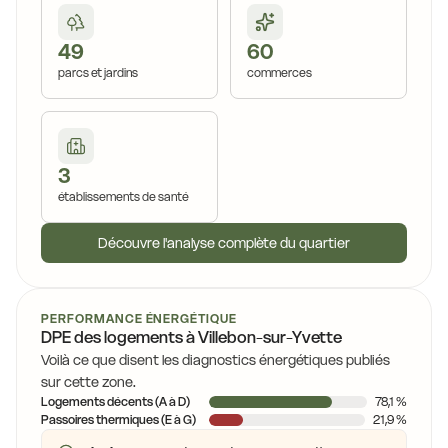
49
60
parcs et jardins
commerces
3
établissements de santé
Découvre l'analyse complète du quartier
PERFORMANCE ÉNERGÉTIQUE
DPE des logements à Villebon-sur-Yvette
Voilà ce que disent les diagnostics énergétiques publiés
sur cette zone.
Logements décents (A à D)
78,1 %
Passoires thermiques (E à G)
21,9 %