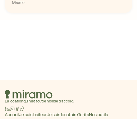
Miramo.
La location qui met tout le monde d'accord.
Accueil
Je suis bailleur
Je suis locataire
Tarifs
Nos outils
Baromètre des loyers
Blog
Contact
Devenir partenaire