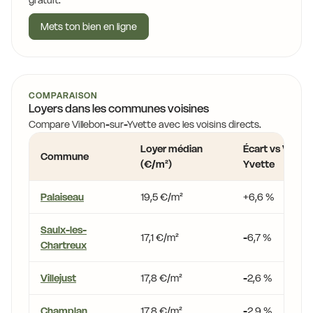
gratuit.
Mets ton bien en ligne
COMPARAISON
Loyers dans les communes voisines
Compare Villebon-sur-Yvette avec les voisins directs.
Loyer médian
Écart vs Villeb
Commune
(€/m²)
Yvette
Palaiseau
19,5 €/m²
+6,6 %
Saulx-les-
17,1 €/m²
-6,7 %
Chartreux
Villejust
17,8 €/m²
-2,6 %
Champlan
17,8 €/m²
-2,9 %