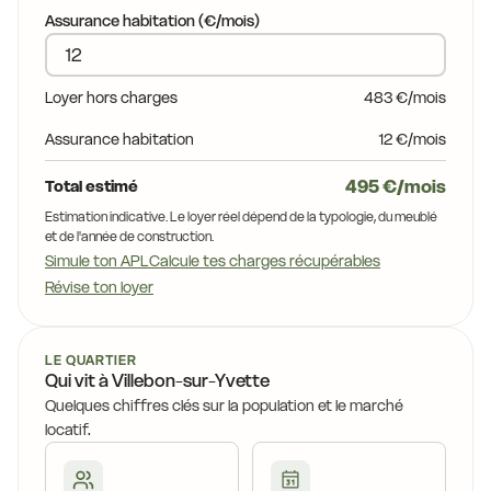
17,7 €
17,2 €
Assurance habitation (€/mois)
1 €
16,9 €
17,1 €
Loyer hors charges
483 €/mois
17,6 €
16,9 €
Assurance habitation
12 €/mois
15,9 €
16,7 €
16,8 €
495 €/mois
Total estimé
16,3 €
15,4 €
16,3 €
Estimation indicative. Le loyer réel dépend de la typologie, du meublé
15,9 €
et de l'année de construction.
16,7 €
Simule ton APL
Calcule tes charges récupérables
Révise ton loyer
14,2 €
15,4 €
14,2 €
14,2 €
15,5 €
LE QUARTIER
15,3 €
Qui vit à Villebon-sur-Yvette
15,8 €
Quelques chiffres clés sur la population et le marché
14,2 €
locatif.
15,1 €
14,6 €