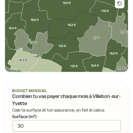
 €
19,5 €
17,8 €
17,6
19,6 €
18,3 €
19,4 €
17,5 €
17,1 €
17,5 €
17,8 €
,1 €
18,2 €
16,3 €
18,4 €
17,9 €
17,4 €
17,1 €
16,3 €
17,4 €
16,6 €
BUDGET MENSUEL
Combien tu vas payer chaque mois à
Villebon-sur-
16,9
Yvette
17,0 €
Cale ta surface et ton assurance, on fait le calcul.
Surface (m²)
15,8 €
16,3 €
16,5 €