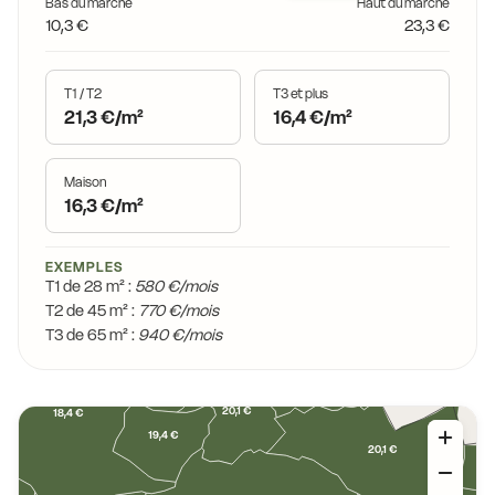
Bas du marché
Haut du marché
10,3 €
23,3 €
T1 / T2
T3 et plus
21,3 €/m²
16,4 €/m²
Maison
16,3 €/m²
EXEMPLES
T1 de 28 m² :
580 €/mois
T2 de 45 m² :
770 €/mois
19,9 €
T3 de 65 m² :
940 €/mois
19,3 €
20,1 €
18,4 €
19,4 €
20,1 €