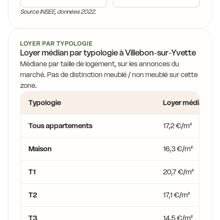
13,9 €
Source INSEE, données 2022.
15,9 €
15,9 €
11,8 €
LOYER PAR TYPOLOGIE
€
Loyer médian par typologie à Villebon-sur-Yvette
13,9 €
13
Médiane par taille de logement, sur les annonces du
15,9 €
marché. Pas de distinction meublé / non meublé sur cette
zone.
15,9 €
13,9 €
Typologie
Loyer médian
Tous appartements
17,2 €/m²
Maison
16,3 €/m²
T1
20,7 €/m²
T2
17,1 €/m²
T3
14,5 €/m²