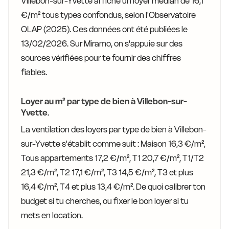
Villebon-sur-Yvette affiche un loyer médian de 16,1
€/m² tous types confondus, selon l'Observatoire
OLAP (2025). Ces données ont été publiées le
13/02/2026. Sur Miramo, on s'appuie sur des
sources vérifiées pour te fournir des chiffres
fiables.
Loyer au m² par type de bien à Villebon-sur-
Yvette.
La ventilation des loyers par type de bien à Villebon-
sur-Yvette s'établit comme suit : Maison 16,3 €/m²,
Tous appartements 17,2 €/m², T1 20,7 €/m², T1/T2
21,3 €/m², T2 17,1 €/m², T3 14,5 €/m², T3 et plus
16,4 €/m², T4 et plus 13,4 €/m². De quoi calibrer ton
budget si tu cherches, ou fixer le bon loyer si tu
mets en location.