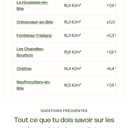
La Houssaye-en-
16,5 €/m²
+7,6 %
Brie
Crèvecœur-en-Brie
15,3 €/m²
±0,0 %
Fontenay-Trésigny
15,3 €/m²
-0,3 %
Les Chapelles-
15,6 €/m²
+1,9 %
Bourbon
Châtres
14,4 €/m²
-6,4 %
Neufmoutiers-en-
16,5 €/m²
+7,6 %
Brie
QUESTIONS FRÉQUENTES
Tout ce que tu dois savoir sur les