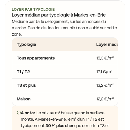
LOYER PAR TYPOLOGIE
Loyer médian par typologie à Marles-en-Brie
14,0 €
Médiane par taille de logement, sur les annonces du
marché. Pas de distinction meublé / non meublé sur cette
zone.
Typologie
Loyer médian
Tous appartements
15,3 €/m²
T1 / T2
17,1 €/m²
T3 et plus
13,2 €/m²
Maison
12,2 €/m²
À noter.
Le prix au m² baisse quand la surface
monte. À Marles-en-Brie, le m² d'un T1 / T2 est
typiquement
30 % plus cher
que celui d'un T3 et