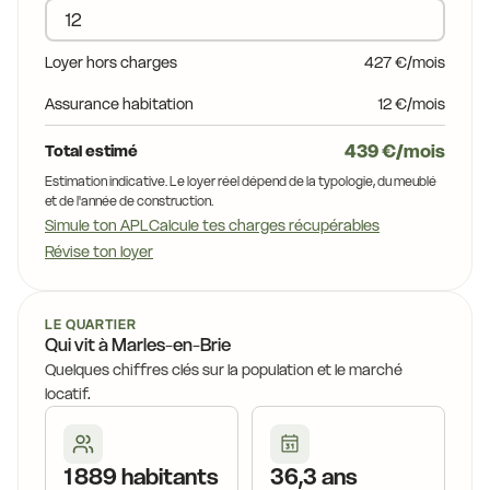
15,2 €
14,4 €
15,2 €
Loyer hors charges
427 €/mois
12,5 €
,2 €
13,1 €
12,5 €
Assurance habitation
12 €/mois
12,5 €
15,1 €
439 €/mois
Total estimé
12,5 €
12,5 
Estimation indicative. Le loyer réel dépend de la typologie, du meublé
15,5 €
et de l'année de construction.
12,5 €
Simule ton APL
Calcule tes charges récupérables
13,1 €
15,5 €
13,1 €
Révise ton loyer
5 €
13,1 €
13,1 €
15,5 €
15,5 €
LE QUARTIER
15,5 €
13,1 €
Qui vit à Marles-en-Brie
13,5 €
15,5 €
Quelques chiffres clés sur la population et le marché
13,8 €
13,5 €
locatif.
14,2 €
15,5 €
13,5 €
14,2 €
14,1 €
13,5 
1 889 habitants
36,3 ans
13,5 €