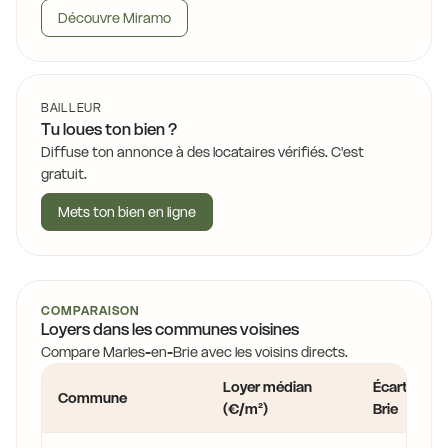
Découvre Miramo
BAILLEUR
Tu loues ton bien ?
Diffuse ton annonce à des locataires vérifiés. C'est
gratuit.
Mets ton bien en ligne
COMPARAISON
Loyers dans les communes voisines
Compare Marles-en-Brie avec les voisins directs.
Loyer médian
Écart vs Ma
Commune
(€/m²)
Brie