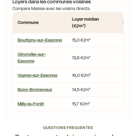
Loyers dans les communes voisines
Compare Maisse avec les voisins directs.
Loyer médian
Commune
Écart 
(€/m²)
Boutigny-sur-Essonne
15,0 €/m²
+0,9 
Gironville-sur-
13,9 €/m²
-5,9 %
Essonne
Vayres-sur-Essonne
16,0 €/m²
+7,7 %
Buno-Bonnevaux
14,5 €/m²
-2,5 %
Milly-la-Forêt
15,7 €/m²
+6,0 
QUESTIONS FRÉQUENTES