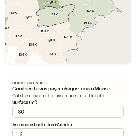
16,0 €
15,7 €
13,9 €
14,8 €
13,9 €
,9 €
14,8 €
13,9 €
13,9 €
11,8 €
14,5 €
13,9 €
13,9 €
13,9 €
14,5 €
13,9 €
BUDGET MENSUEL
Combien tu vas payer chaque mois à
Maisse
Cale ta surface et ton assurance, on fait le calcul.
Surface (m²)
Assurance habitation (€/mois)