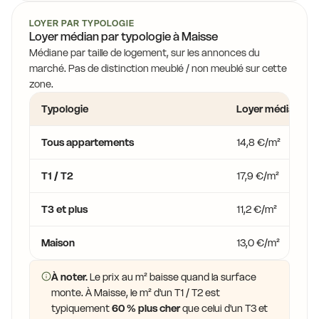
LOYER PAR TYPOLOGIE
Loyer médian par typologie à Maisse
Médiane par taille de logement, sur les annonces du
marché. Pas de distinction meublé / non meublé sur cette
zone.
Typologie
Loyer médian
Tous appartements
14,8 €/m²
T1 / T2
17,9 €/m²
T3 et plus
11,2 €/m²
Maison
13,0 €/m²
À noter.
Le prix au m² baisse quand la surface
monte. À Maisse, le m² d'un T1 / T2 est
typiquement
60 % plus cher
que celui d'un T3 et