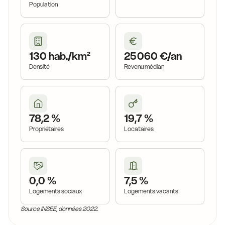
Population
130 hab./km²
25 060 €/an
Densité
Revenu médian
78,2 %
19,7 %
Propriétaires
Locataires
0,0 %
7,5 %
Logements sociaux
Logements vacants
Source INSEE, données 2022.