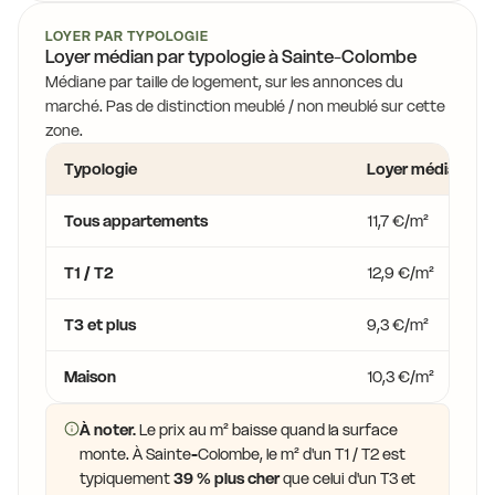
LOYER PAR TYPOLOGIE
Loyer médian par typologie à Sainte-Colombe
Médiane par taille de logement, sur les annonces du
marché. Pas de distinction meublé / non meublé sur cette
zone.
Typologie
Loyer médian
Tous appartements
11,7 €/m²
T1 / T2
12,9 €/m²
T3 et plus
9,3 €/m²
Maison
10,3 €/m²
À noter.
Le prix au m² baisse quand la surface
monte. À Sainte-Colombe, le m² d'un T1 / T2 est
typiquement
39 % plus cher
que celui d'un T3 et