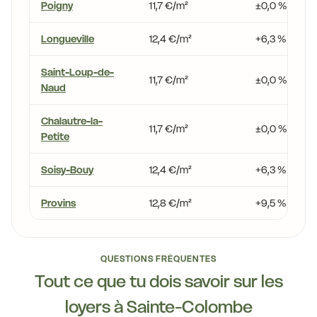
Poigny
11,7 €/m²
±0,0 %
Longueville
12,4 €/m²
+6,3 %
Saint-Loup-de-
11,7 €/m²
±0,0 %
Naud
Chalautre-la-
11,7 €/m²
±0,0 %
Petite
Soisy-Bouy
12,4 €/m²
+6,3 %
Provins
12,8 €/m²
+9,5 %
QUESTIONS FRÉQUENTES
Tout ce que tu dois savoir sur les
loyers à Sainte-Colombe