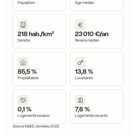
Population
Âge médian
218 hab./km²
23 010 €/an
Densité
Revenu médian
85,5 %
13,8 %
Propriétaires
Locataires
0,1 %
7,6 %
Logements sociaux
Logements vacants
Source INSEE, données 2022.