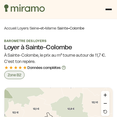
11,3 €
13,6 €
13,6 €
12,1 €
12,1 €
Accueil
/
Loyers
/
Seine-et-Marne
/
Sainte-Colombe
13,6 €
12,1 €
BAROMÈTRE DES LOYERS
Loyer à Sainte-Colombe
12,1 €
12,1 €
À Sainte-Colombe, le prix au m² tourne autour de 11,7 €.
12,1 €
C'est ton repère.
★★★★★
Données complètes
12,4 €
11,3 €
Zone B2
12,1 €
11,3 €
12,1 €
12,1 €
12,8 €
12,1 €
2,4 €