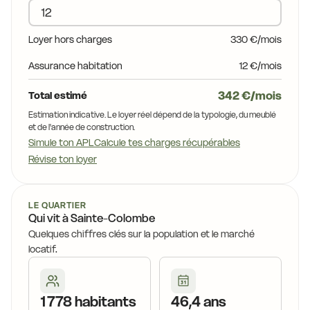
11,7 €
10,7 €
0,7 €
11,7 €
11,7 €
Loyer hors charges
330 €/mois
11,7 €
Assurance habitation
12 €/mois
342 €/mois
Total estimé
Estimation indicative. Le loyer réel dépend de la typologie, du meublé
et de l'année de construction.
Simule ton APL
Calcule tes charges récupérables
Révise ton loyer
LE QUARTIER
Qui vit à Sainte-Colombe
Quelques chiffres clés sur la population et le marché
locatif.
1 778 habitants
46,4 ans