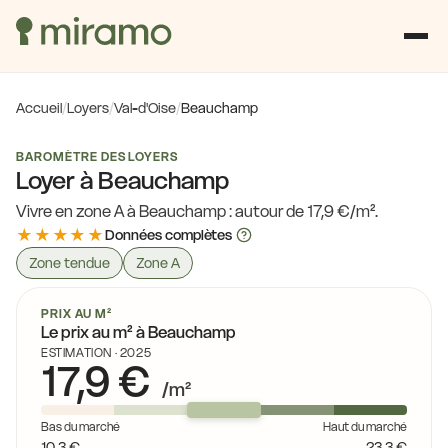
Accueil
/
Loyers
/
Val-d'Oise
/
Beauchamp
BAROMÈTRE DES LOYERS
Loyer à Beauchamp
Vivre en zone A à Beauchamp : autour de 17,9 €/m².
★★★★★
Données complètes
Zone tendue
Zone A
PRIX AU M²
Le prix au m² à Beauchamp
ESTIMATION · 2025
17,9 €
/m²
16,0 €
Bas du marché
Haut du marché
17,7 €
10,3 €
23,3 €