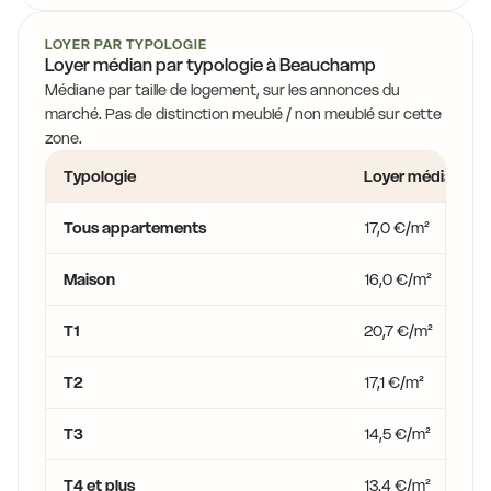
LOYER PAR TYPOLOGIE
Loyer médian par typologie à Beauchamp
Médiane par taille de logement, sur les annonces du
marché. Pas de distinction meublé / non meublé sur cette
zone.
Typologie
Loyer médian
Tous appartements
17,0 €/m²
Maison
16,0 €/m²
T1
20,7 €/m²
T2
17,1 €/m²
T3
14,5 €/m²
T4 et plus
13,4 €/m²