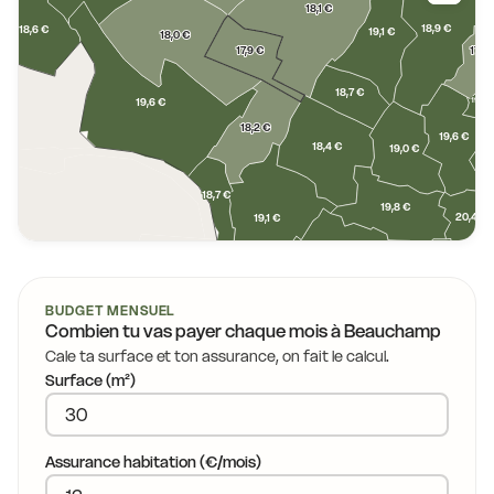
18,1 €
18,9 €
18,6 €
19,1 €
18,0 €
17,9 €
17,8 
18,7 €
19,0 €
19,6 €
18,2 €
19,6 €
18,4 €
19,0 €
18,7 €
19,8 €
20,4 €
19,1 €
19,4 €
BUDGET MENSUEL
Combien tu vas payer chaque mois à
Beauchamp
Cale ta surface et ton assurance, on fait le calcul.
19,7 €
Surface (m²)
Assurance habitation (€/mois)