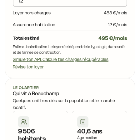
Loyer hors charges
483 €/mois
Assurance habitation
12 €/mois
495 €/mois
Total estimé
Estimation indicative. Le loyer réel dépend de la typologie, du meublé
et de l'année de construction.
Simule ton APL
Calcule tes charges récupérables
Révise ton loyer
LE QUARTIER
Qui vit à Beauchamp
Quelques chiffres clés sur la population et le marché
locatif.
9 506
40,6 ans
habitants
Âge médian