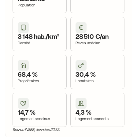
Population
3 148 hab./km²
28 510 €/an
Densité
Revenu médian
68,4 %
30,4 %
Propriétaires
Locataires
14,7 %
4,3 %
Logements sociaux
Logements vacants
Source INSEE, données 2022.