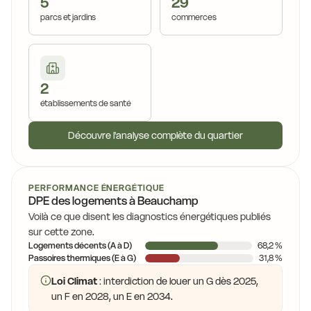
5
29
parcs et jardins
commerces
2
établissements de santé
Découvre l'analyse complète du quartier
PERFORMANCE ÉNERGÉTIQUE
DPE des logements à Beauchamp
Voilà ce que disent les diagnostics énergétiques publiés
sur cette zone.
Logements décents (A à D)
68,2 %
Passoires thermiques (E à G)
31,8 %
Loi Climat
: interdiction de louer un G dès 2025,
un F en 2028, un E en 2034.