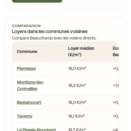
COMPARAISON
Loyers dans les communes voisines
Compare Beauchamp avec les voisins directs.
Loyer médian
Écart vs
Commune
(€/m²)
Beaucha
Pierrelaye
18,0 €/m²
+0,2 %
Montigny-lès-
18,2 €/m²
+1,6 %
Cormeilles
Bessancourt
18,0 €/m²
+0,5 %
Taverny
18,1 €/m²
+0,7 %
Le Plessis-Bouchard
18,7 €/m²
+4,1 %