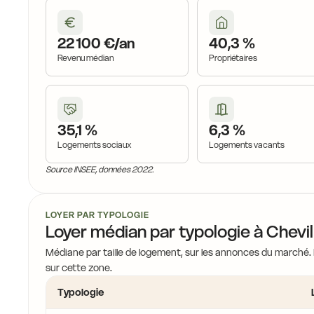
22 100 €/an
40,3 %
Revenu médian
Propriétaires
35,1 %
6,3 %
Logements sociaux
Logements vacants
Source INSEE, données 2022.
LOYER PAR TYPOLOGIE
Loyer médian par typologie à Chevi
Médiane par taille de logement, sur les annonces du marché.
sur cette zone.
Typologie