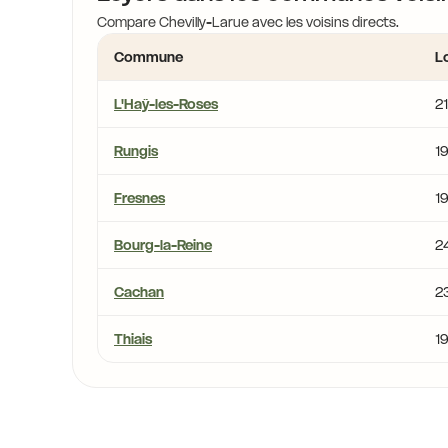
Compare Chevilly-Larue avec les voisins directs.
Commune
L
L'Haÿ-les-Roses
2
Rungis
1
Fresnes
1
Bourg-la-Reine
2
Cachan
2
Thiais
1