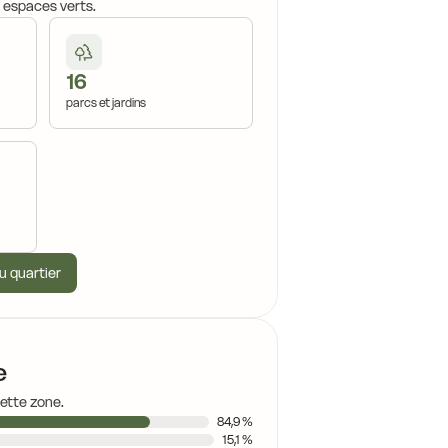
, espaces verts.
16
parcs et jardins
u quartier
e
cette zone.
84,9 %
15,1 %