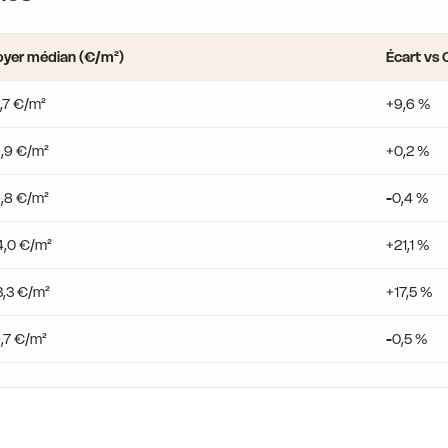
oyer médian (€/m²)
Écart vs 
1,7 €/m²
+9,6 %
9,9 €/m²
+0,2 %
9,8 €/m²
-0,4 %
4,0 €/m²
+21,1 %
3,3 €/m²
+17,5 %
9,7 €/m²
-0,5 %