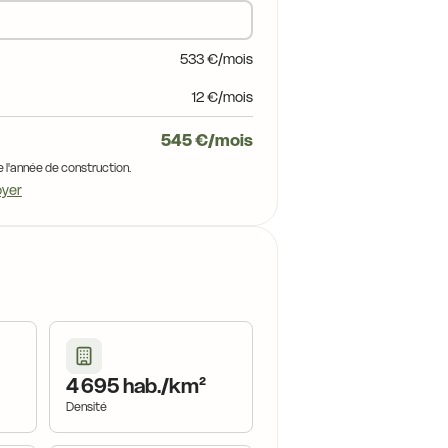
533 €/mois
12 €/mois
545 €/mois
e l'année de construction.
oyer
4 695 hab./km²
Densité