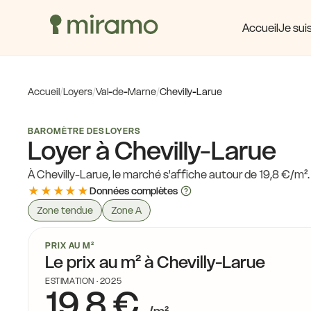
Accueil
Je suis
Accueil
/
Loyers
/
Val-de-Marne
/
Chevilly-Larue
BAROMÈTRE DES LOYERS
Loyer à Chevilly-Larue
À Chevilly-Larue, le marché s'affiche autour de 19,8 €/m²
★★★★★
Données complètes
Zone tendue
Zone A
PRIX AU M²
Le prix au m² à Chevilly-Larue
ESTIMATION · 2025
19,8 €