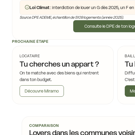
Loi Climat
: interdiction de louer un G dès 2025, un F e
Source DPE ADEME, échantillon de 5109 logements (année 2025).
Consulte le DPE de ton lo
PROCHAINE ÉTAPE
LOCATAIRE
BAIL
Tu cherches un appart ?
Tu 
On te matche avec des biens qui rentrent
Diffu
dans ton budget.
C'est
Découvre Miramo
Me
COMPARAISON
Loyers dans les communes voisi