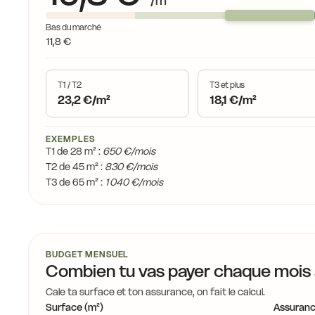
/m²
Bas du marché
11,8 €
T1 / T2
T3 et plus
23,2 €/m²
18,1 €/m²
EXEMPLES
T1 de 28 m² :
650 €/mois
T2 de 45 m² :
830 €/mois
T3 de 65 m² :
1 040 €/mois
BUDGET MENSUEL
Combien tu vas payer chaque mois
Cale ta surface et ton assurance, on fait le calcul.
Surface (m²)
Assuranc