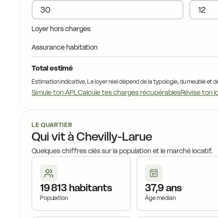
Loyer hors charges
Assurance habitation
Total estimé
Estimation indicative. Le loyer réel dépend de la typologie, du meublé et d
Simule ton APL
Calcule tes charges récupérables
Révise ton l
LE QUARTIER
Qui vit à Chevilly-Larue
Quelques chiffres clés sur la population et le marché locatif.
19 813 habitants
37,9 ans
Population
Âge médian