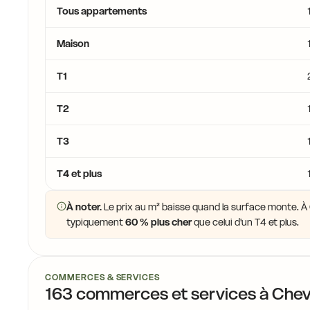
Tous appartements
Maison
T1
T2
T3
T4 et plus
À noter.
Le prix au m² baisse quand la surface monte. À C
typiquement
60 % plus cher
que celui d'un T4 et plus.
COMMERCES & SERVICES
163 commerces et services à Chevi