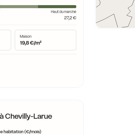
Haut du marché
27,2 €
Maison
19,8 €/m²
 à
Chevilly-Larue
e habitation (€/mois)