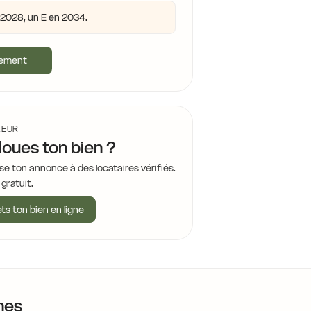
n 2028, un E en 2034.
gement
LEUR
loues ton bien ?
se ton annonce à des locataires vérifiés.
 gratuit.
ts ton bien en ligne
nes