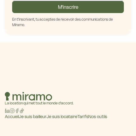
M'inscrire
En t'inscrivant, tu acceptes de recevoir des communications de
Miramo.
La location qui met tout le monde d'accord.
Accueil
Je suis bailleur
Je suis locataire
Tarifs
Nos outils
Baromètre des loyers
Blog
Contact
Devenir partenaire