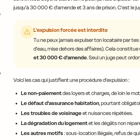
jusqu'à 30 000 € d'amende et 3 ans de prison. C'est le jug
e
L'expulsion forcée est interdite
Tu ne peux jamais expulser ton locataire par t
d'eau, mise dehors des affaires). Cela constitue 
et 30 000 € d'amende
. Seul un juge peut ordo
?
Voici les cas qui justifient une procédure d'expulsion :
Le non-paiement
des loyers et charges, de loin le mo
Le défaut d'assurance habitation
, pourtant obligatoi
Les troubles de voisinage
et nuisances répétées.
La dégradation du logement
et les dégâts non répar
Les autres motifs
: sous-location illégale, refus de qu