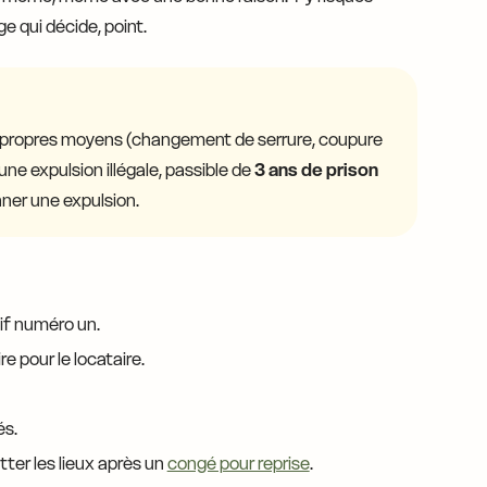
e qui décide, point.
es propres moyens (changement de serrure, coupure
une expulsion illégale, passible de
3 ans de prison
nner une expulsion.
tif numéro un.
re pour le locataire.
és.
itter les lieux après un
congé pour reprise
.