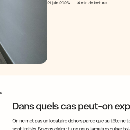
21 juin 2026
14 min de lecture
és
Dans quels cas peut-on expu
On ne met pas un locataire dehors parce que sa tête ne te 
sont limités. Soyons clairs : tu ne peux jamais expulser 