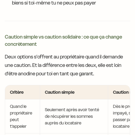
biens si toi-même tu ne peux pas payer
Caution simple vs caution solidaire : ce que ça change
concrètement
Deux options s'offrent au propriétaire quand il demande
une caution. Et la différence entre les deux, elle est loin
d'être anodine pour toi en tant que garant.
Critère
Caution simple
Caution sol
Quand le
Dès le prem
Seulement après avoir tenté
propriétaire
impayé, sa
de récupérer les sommes
peut
passer par 
auprès du locataire
t'appeler
locataire