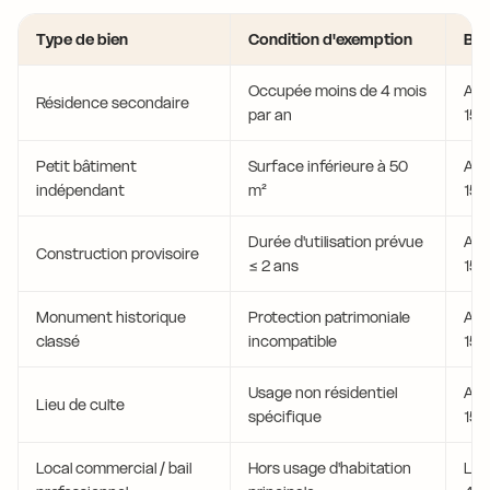
Type de bien
Condition d'exemption
Bas
Occupée moins de 4 mois
Art.
Résidence secondaire
par an
15 
Petit bâtiment
Surface inférieure à 50
Art.
indépendant
m²
15 
Durée d'utilisation prévue
Art.
Construction provisoire
≤ 2 ans
15 
Monument historique
Protection patrimoniale
Art.
classé
incompatible
15 
Usage non résidentiel
Art.
Lieu de culte
spécifique
15 
Local commercial / bail
Hors usage d'habitation
Loi