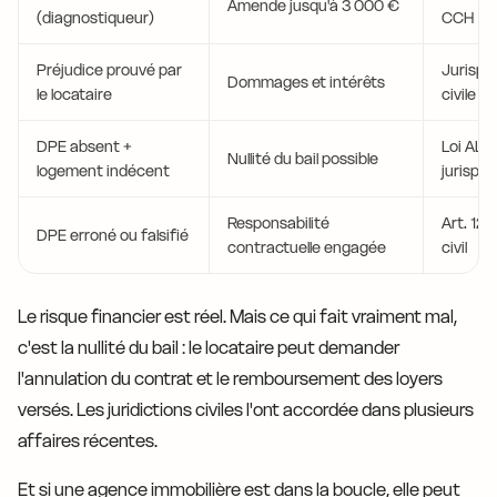
Amende jusqu'à 3 000 €
(diagnostiqueur)
CCH
Préjudice prouvé par
Jurispr
Dommages et intérêts
le locataire
civile
DPE absent +
Loi ALU
Nullité du bail possible
logement indécent
jurispr
Responsabilité
Art. 123
DPE erroné ou falsifié
contractuelle engagée
civil
Le risque financier est réel. Mais ce qui fait vraiment mal,
c'est la nullité du bail : le locataire peut demander
l'annulation du contrat et le remboursement des loyers
versés. Les juridictions civiles l'ont accordée dans plusieurs
affaires récentes.
Et si une agence immobilière est dans la boucle, elle peut