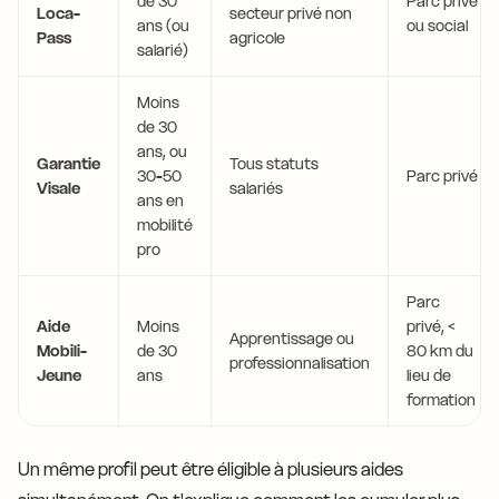
de 30
Parc privé
Loca-
secteur privé non
ans (ou
ou social
Pass
agricole
salarié)
Moins
de 30
ans, ou
Garantie
Tous statuts
30-50
Parc privé
Visale
salariés
ans en
mobilité
pro
Parc
Aide
Moins
privé, <
Apprentissage ou
Mobili-
de 30
80 km du
professionnalisation
Jeune
ans
lieu de
formation
Un même profil peut être éligible à plusieurs aides