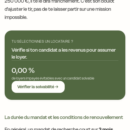
250 000 €, il te le dira franchement. C'est son boulot
d'ajuster le tir, pas de te laisser partir sur une mission
impossible.
TU SÉLECTIONNES UN LOCATAIRE ?
Vérifie si ton candidat a les revenus pour assumer
le loyer.
0,00 %
de loyers impayés évitables avec un candidat solvable
Vérifier la solvabilité
La durée du mandat et les conditions de renouvellement
En général, un mandat de recherche court sur
3 mois
.