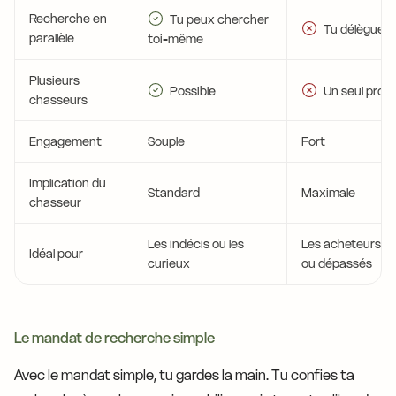
Recherche en
Tu peux chercher
Tu délègues 
parallèle
toi-même
Plusieurs
Possible
Un seul profe
chasseurs
Engagement
Souple
Fort
Implication du
Standard
Maximale
chasseur
Les indécis ou les
Les acheteurs p
Idéal pour
curieux
ou dépassés
Le mandat de recherche simple
Avec le mandat simple, tu gardes la main. Tu confies ta