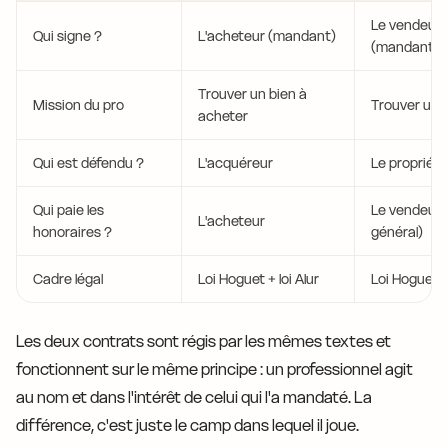
Le vendeur
Qui signe ?
L'acheteur (mandant)
(mandant)
Trouver un bien à
Mission du pro
Trouver un 
acheter
Qui est défendu ?
L'acquéreur
Le propriéta
Qui paie les
Le vendeur 
L'acheteur
honoraires ?
général)
Cadre légal
Loi Hoguet + loi Alur
Loi Hoguet + 
Les deux contrats sont régis par les mêmes textes et
fonctionnent sur le même principe : un professionnel agit
au nom et dans l'intérêt de celui qui l'a mandaté. La
différence, c'est juste le camp dans lequel il joue.