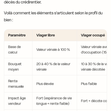
décès du crédirentier.
Voilà comment les éléments s'articulent selon le profil du
bien :
Paramètre
Viager libre
Viager occupé
Base de
Valeur vénale avec
Valeur vénale à 100 %
calcul
d'occupation (15 à
Bouquet
20 à 40 % de la valeur
10 à 30 % de la vale
moyen
vénale
vénale décotée
Rente
Plus élevée
Plus faible
mensuelle
Impact âge
Fort (espérance de vie
Fort + décote com
vendeur
longue = rente faible)