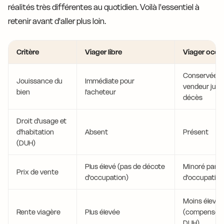
réalités très différentes au quotidien. Voilà l'essentiel à
retenir avant d'aller plus loin.
Critère
Viager libre
Viager occu
Conservée pa
Jouissance du
Immédiate pour
vendeur jusq
bien
l'acheteur
décès
Droit d'usage et
d'habitation
Absent
Présent
(DUH)
Plus élevé (pas de décote
Minoré par l
Prix de vente
d'occupation)
d'occupation
Moins élevée
Rente viagère
Plus élevée
(compensée 
DUH)