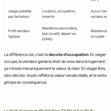
Usage possible
Location, occupation,
Aucun tant q
par l'acheteur
revente
vendeur est 
Résidence secondaire,
Profil vendeur
Résidence pr
bien locatif, départ en
typique
occupée
EHPAD
La différence clé, c'est la
décote d'occupation
. En viager
occupé, le vendeur garde le droit de vivre dans le logement :
ça minore mécaniquement la valeur du bien. En viager libre,
zéro décote : le prix reflète la valeur vénale réelle, et la rente
grimpe en conséquence.
Le droit d'usage et d'habitation (DUH) et l'usufruit :