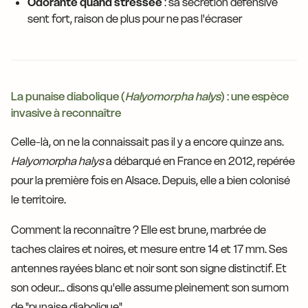
Odorante quand stressée
: sa sécrétion défensive
sent fort, raison de plus pour ne pas l'écraser
La punaise diabolique (
Halyomorpha halys
) : une espèce
invasive à reconnaître
Celle-là, on ne la connaissait pas il y a encore quinze ans.
Halyomorpha halys
a débarqué en France en 2012, repérée
pour la première fois en Alsace. Depuis, elle a bien colonisé
le territoire.
Comment la reconnaître ? Elle est brune, marbrée de
taches claires et noires, et mesure entre 14 et 17 mm. Ses
antennes rayées blanc et noir sont son signe distinctif. Et
son odeur... disons qu'elle assume pleinement son surnom
de "punaise diabolique".