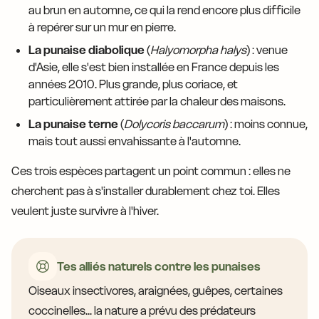
au brun en automne, ce qui la rend encore plus difficile
à repérer sur un mur en pierre.
La punaise diabolique
(
Halyomorpha halys
) : venue
d'Asie, elle s'est bien installée en France depuis les
années 2010. Plus grande, plus coriace, et
particulièrement attirée par la chaleur des maisons.
La punaise terne
(
Dolycoris baccarum
) : moins connue,
mais tout aussi envahissante à l'automne.
Ces trois espèces partagent un point commun : elles ne
cherchent pas à s'installer durablement chez toi. Elles
veulent juste survivre à l'hiver.
Tes alliés naturels contre les punaises
Oiseaux insectivores, araignées, guêpes, certaines
coccinelles... la nature a prévu des prédateurs