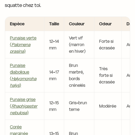
squatte chez toi.
Espèce
Taille
Couleur
Odeur
Dan
Punaise verte
Vert vif
12-14
Forte si
(
Palomena
(marron
Auc
mm
écrasée
prasina
)
en hiver)
Punaise
Brun
Très
diabolique
14-17
marbré,
forte si
Auc
(
Halyomorpha
mm
bords
écrasée
halys
)
crénelés
Punaise grise
12-15
Gris-brun
(
Rhaphigaster
Modérée
Auc
mm
terne
nebulosa
)
Corée
marginée
13-15
Brun