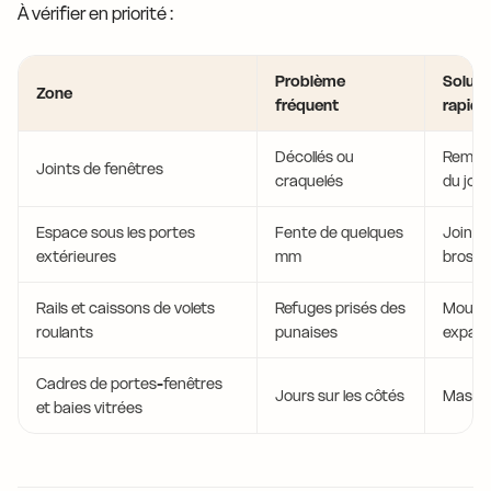
À vérifier en priorité :
Problème
Soluti
Zone
fréquent
rapide
Décollés ou
Rempl
Joints de fenêtres
craquelés
du join
Espace sous les portes
Fente de quelques
Joint d
extérieures
mm
brosse
Rails et caissons de volets
Refuges prisés des
Mouss
roulants
punaises
expans
Cadres de portes-fenêtres
Jours sur les côtés
Mastic 
et baies vitrées