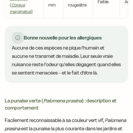
Faible
Auc
(
Coreus
mm
rougeâtre
marginatus
)
Bonne nouvelle pour les allergiques
Aucune de ces espèces ne pique l'humain et
aucune ne transmet de maladie. Leur seule vraie
nuisance reste l'odeur qu'elles dégagent quand elles
se sentent menacées - et le fait d'être là.
La punaise verte (
Palomena prasina
) : description et
comportement
Facilement reconnaissable à sa couleur vert vif,
Palomena
prasina
est la punaise la plus courante dans les jardins et